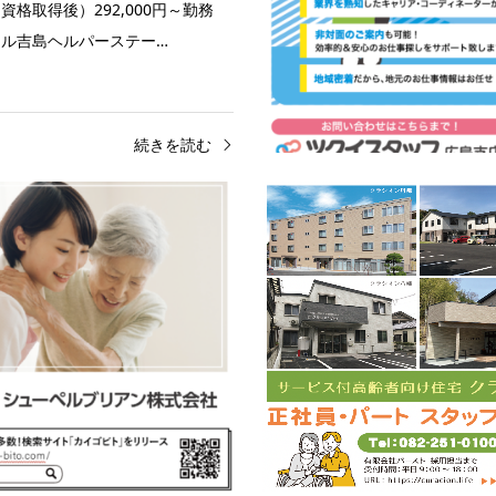
資格取得後）292,000円～勤務
ル吉島ヘルパーステー…
続きを読む
高齢者介護
正社員
中区
高齢者介護
正
アシスト
シューペルブリアン株式会社
介護職員資 格：未経験可介護職員
職 種：介護職資 格：無資格・
修、介護福祉士あれば尚良し給
資格支援制度あり（当社規定あり
100円～1,400円+交通費（規定）
時給1,100円～1,400円（初任者
験、資格、能力等を考…
1,200円、実務者研修終了1,300
続きを読む
続