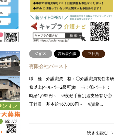
以上（
初任者研修以上（現在、取得中の方の応募も
均給与 
O.K）給 与：派遣：派派遣：1,200円〜
ト:平均
1,875円（資格・経験による） …
続きを読む
社員
佐伯区
高齢者介護
正社員
有限会社バースト
未経験OK
職 種：介護職資 格：①介護職員初任者研
）給 与：
修以上(ヘルパー2級可)給 与：①パート：
研修終了
時給1,085円～ ※夜勤手当別途支給有り②
円、…
正社員：基本給167,000円～ ※資格…
きを読む
続きを読む