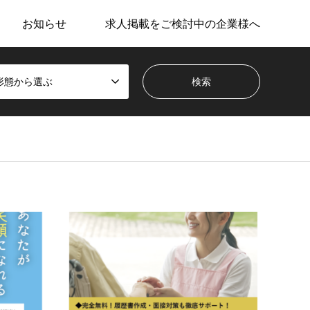
お知らせ
求人掲載をご検討中の企業様へ
形態から選ぶ
中区
医療
中
非正規（パートなど）
株式
社
ツクイスタッフ
職 種
職 種：介護職・看護助手資 格：介護職員