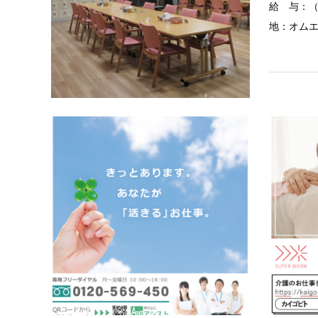
給 与：（
地：オムエ
中区
株式会社
職 種：
初任者研
与：時給1,
※時給は経