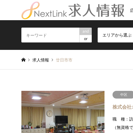
and
エリアから選ぶ
or
求人情報
廿日市市
中区
株式会社
職 種：
（無資格