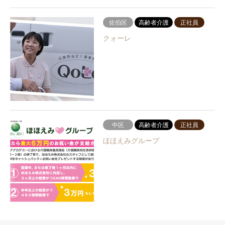
佐伯区
高齢者介護
正社員
クォーレ
中区
高齢者介護
正社員
ほほえみグループ