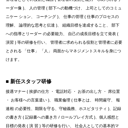
ーダー像 )、 人の管理 ( 部下への動機づけ、 上司としてのコミュ
ニケー ション、 コーチング )、 仕事の管理 ( 仕事のプロセスの
理解、 論理的な思考と伝達 )、 組織目標を達成すること、 部下
への指導とリーダー の必要能力、 自己の成長目標を立て発表 (
演習 ) 等の研修を行い、 管理者に求められる役割と管理者に必要
とされる 「仕事」 「人」 両面からマネジメントスキルを身につ
けます。
■ 新任スタッフ研修
接遇マナー ( 挨拶の仕方 ・ 電話対応 ・ お茶の出し方 ・ 席位置
・ お客様への言葉遣い )、 職業倫理 ( 仕事とは、 時間厳守、 報
連相 の必要性、期限を守る、守秘義務、ホスピタリティ )、記録
の書き方 ( 記録書への書き方 / ロールプレイ方式 )、個人感想と
目標の発表 ( 演 習 ) 等の研修を行い、 社会人としての基本的マ