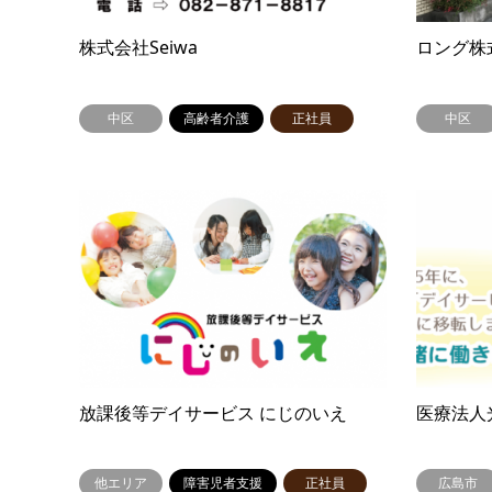
株式会社Seiwa
ロング株
中区
高齢者介護
正社員
中区
放課後等デイサービス にじのいえ
医療法
他エリア
障害児者支援
正社員
広島市