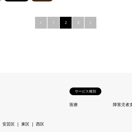
1
2
3


サービス種別
医療
障害児者
安芸区
東区
西区