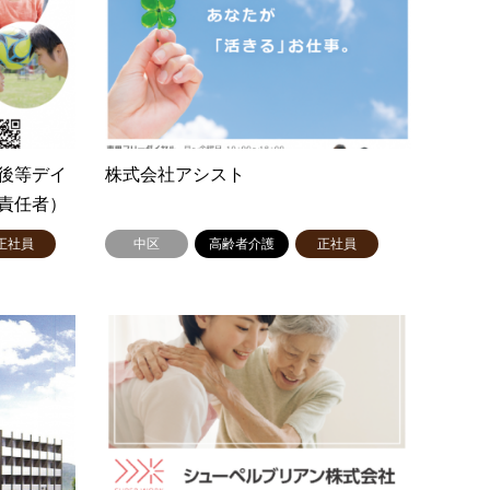
後等デイ
株式会社アシスト
責任者）
正社員
中区
高齢者介護
正社員