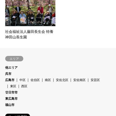
社会福祉法人藤田長生会 特養
神田山長生園
エリア
他エリア
呉市
広島市
中区
佐伯区
南区
安佐北区
安佐南区
安芸区
東区
西区
廿日市市
東広島市
福山市