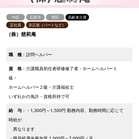
1
2
3
中区
広島市
西区
高齢者介護
正社員
非正規（パートなど）
（株）慈莉庵
職 種
：訪問ヘルパー
資 格
：介護職員初任者研修修了者・ホームヘルパー１
級・
ホームヘルパー２級・介護福祉士
いずれかの免許・資格所持で可
給 与
：・1,300円～1,500円 勤務内容、勤務時間に応じて
時給が
異なります
・職員処遇改善加算 1,000円～7,000円／月