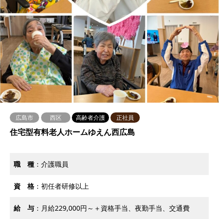
広島市
西区
高齢者介護
正社員
住宅型有料老人ホームゆえん西広島
職 種
：介護職員
資 格
：初任者研修以上
給 与
：月給229,000円～＋資格手当、夜勤手当、交通費